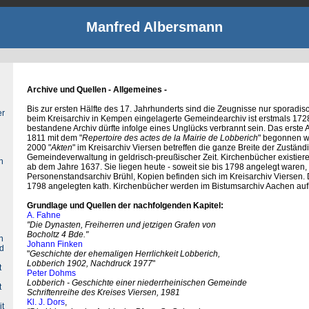
Manfred Albersmann
Archive und Quellen - Allgemeines -
Bis zur ersten Hälfte des 17. Jahrhunderts sind die Zeugnisse nur sporadisc
er
beim Kreisarchiv in Kempen eingelagerte Gemeindearchiv ist erstmals 172
bestandene Archiv dürfte infolge eines Unglücks verbrannt sein. Das erste 
1811 mit dem "
Repertoire des actes de la Mairie de Lobberich
" begonnen w
2000 "
Akten
" im Kreisarchiv Viersen betreffen die ganze Breite der Zuständi
Gemeindeverwaltung in geldrisch-preußischer Zeit. Kirchenbücher existiere
h
ab dem Jahre 1637. Sie liegen heute - soweit sie bis 1798 angelegt waren,
Personenstandsarchiv Brühl, Kopien befinden sich im Kreisarchiv Viersen. 
1798 angelegten kath. Kirchenbücher werden im Bistumsarchiv Aachen auf
Grundlage und Quellen der nachfolgenden Kapitel:
A. Fahne
"Die Dynasten, Freiherren und jetzigen Grafen von
Bocholtz 4 Bde."
n
Johann Finken
nd
"
Geschichte der ehemaligen Herrlichkeit Lobberich,
Lobberich 1902, Nachdruck 1977
"
t
Peter Dohms
Lobberich - Geschichte einer niederrheinischen Gemeinde
t
Schriftenreihe des Kreises Viersen, 1981
Kl. J. Dors
,
it