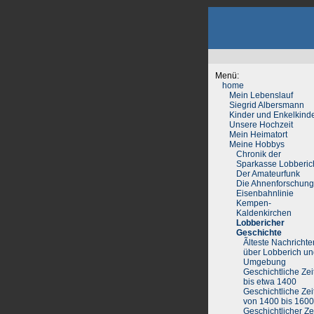
Menü:
home
Mein Lebenslauf
Siegrid Albersmann
Kinder und Enkelkind
Unsere Hochzeit
Mein Heimatort
Meine Hobbys
Chronik der
Sparkasse Lobberic
Der Amateurfunk
Die Ahnenforschung
Eisenbahnlinie
Kempen-
Kaldenkirchen
Lobbericher
Geschichte
Ãlteste Nachrichte
über Lobberich u
Umgebung
Geschichtliche Zei
bis etwa 1400
Geschichtliche Zei
von 1400 bis 1600
Geschichtlicher Ze