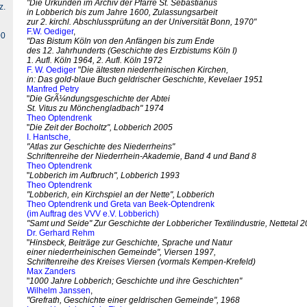
"Die Urkunden im Archiv der Pfarre St. Sebastianus
z.
in Lobberich bis zum Jahre 1600, Zulassungsarbeit
zur 2. kirchl. Abschlussprüfung an der Universität Bonn, 1970"
F.W. Oediger
,
00
"Das Bistum Köln von den Anfängen bis zum Ende
des 12. Jahrhunderts (Geschichte des Erzbistums Köln I)
1. Aufl. Köln 1964, 2. Aufl. Köln 1972
F. W. Oediger
"
Die ältesten niederrheinischen Kirchen,
in: Das gold-blaue Buch geldrischer Geschichte, Kevelaer 1951
Manfred Petry
"
Die GrÃ¼ndungsgeschichte der Abtei
St. Vitus zu Mönchengladbach" 1974
Theo Optendrenk
"
Die Zeit der Bocholtz", Lobberich 2005
I. Hantsche,
"Atlas zur Geschichte des Niederrheins"
Schriftenreihe der Niederrhein-Akademie, Band 4 und Band 8
Theo Optendrenk
"
Lobberich im Aufbruch", Lobberich 1993
Theo Optendrenk
"Lobberich, ein Kirchspiel an der Nette", Lobberich
Theo Optendrenk und Greta van Beek-Optendrenk
(im Auftrag des VVV e.V. Lobberich)
"Samt und Seide" Zur Geschichte der Lobbericher Textilindustrie, Nettetal 
Dr. Gerhard Rehm
"
Hinsbeck, Beiträge zur Geschichte, Sprache und Natur
einer niederrheinischen Gemeinde", Viersen 1997,
Schriftenreihe des Kreises Viersen (vormals Kempen-Krefeld)
Max Zanders
"
1000 Jahre Lobberich; Geschichte und ihre Geschichten"
Wilhelm Janssen
,
"Grefrath, Geschichte einer geldrischen Gemeinde", 1968