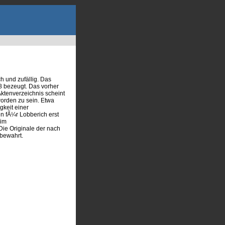
h und zufällig. Das
8 bezeugt. Das vorher
Aktenverzeichnis scheint
orden zu sein. Etwa
gkeit einer
n fÃ¼r Lobberich erst
 im
Die Originale der nach
bewahrt.