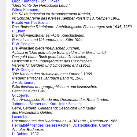
Leop. Henrichs - Joh. Finken
"Geschichte der Herrlichkeit Leuth"
Wilma Klompen
,
Die SÃ¤kularisation im Arrondissement Krefeld,
in: Schriftenreihe des Kreises Kempen-Krefeld 13, Kempen 1962,
Harald von Petrikovits
,
Das römische Rheinland - Archäologische Forschungen seit 1945, 1959
F. Ehlen,
Die PrÃ¤menstratenser-Abtei Knechtsteden,
Geschichte und Urkundenbuch, Köln 1904
F. W. Oediger
,
Die Ã¤ltesten niederrheinischen Kirchen,
Aufsatz in "Das gold-blaue Buch geldrischer Geschichte)
Das gold-blaue Buch geldrischer Geschichte;
Festschrift zur Hundertjahrfeier des Historischen
Vereins für Geldern und Umgegend e.V. (1951)
F. W. Oediger
"
Die Kirchen des Archidiakonates Xanten", 1969
Niederrheinisches Jahrbuch Band IX, 1966
,
J.F. Schannat
,
Eiflia ilustrata der geographischen und historischen
Geschichte der Eifel
G. Loewe
,
ArchÃ¤ologische Funde und Denkmäler des Rheinländers
Johannes Stinner und Karl-Heinz Stekath
,
Gelre, Geldern, Gelderland; Geschichte und Kultur
des Herzogtums Geldern
Lacomblet
,
Urkundenbuch des Niederrheins - 4 BÃ¤nde -, Nachdruck 1966
HeimatblÃ¤tter des Kreises Aachen, Dr. Heidbüchel, Cramer
Annales Rodenses,
U. Bohlen, 1932